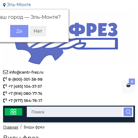
Эль-Монте
аш город —
Эль-Монте
?
info@centr-frez.ru
8-(800)-301-38-98
0
+7 (495) 104-37-57
+7 (916) 080-77-74
+7 (977) 364-76-17
Главная
Виды фрез