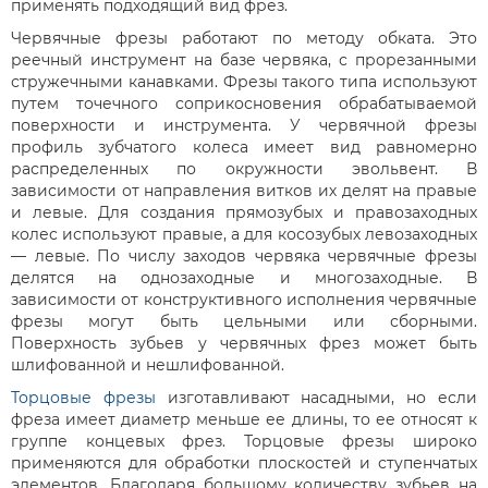
применять подходящий вид фрез.
Червячные фрезы работают по методу обката. Это
реечный инструмент на базе червяка, с прорезанными
стружечными канавками. Фрезы такого типа используют
путем точечного соприкосновения обрабатываемой
поверхности и инструмента. У червячной фрезы
профиль зубчатого колеса имеет вид равномерно
распределенных по окружности эвольвент. В
зависимости от направления витков их делят на правые
и левые. Для создания прямозубых и правозаходных
колес используют правые, а для косозубых левозаходных
— левые. По числу заходов червяка червячные фрезы
делятся на однозаходные и многозаходные. В
зависимости от конструктивного исполнения червячные
фрезы могут быть цельными или сборными.
Поверхность зубьев у червячных фрез может быть
шлифованной и нешлифованной.
Торцовые фрезы
изготавливают насадными, но если
фреза имеет диаметр меньше ее длины, то ее относят к
группе концевых фрез. Торцовые фрезы широко
применяются для обработки плоскостей и ступенчатых
элементов. Благодаря большому количеству зубьев на