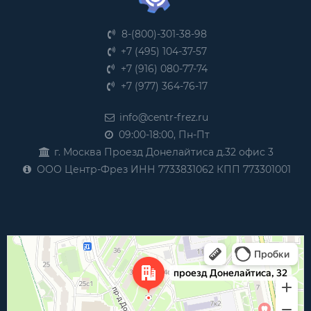
8-(800)-301-38-98
+7 (495) 104-37-57
+7 (916) 080-77-74
+7 (977) 364-76-17
info@centr-frez.ru
09:00-18:00, Пн-Пт
г. Москва Проезд Донелайтиса д.32 офис 3
ООО Центр-Фрез ИНН 7733831062 КПП 773301001