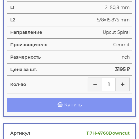
2=50,8 mm
5/8=15,875 mm
Upcut Spiral
Cerimit
inch
3195 ₽
Купить
117H-4760Downcut