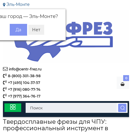
Эль-Монте
аш город —
Эль-Монте
?
info@centr-frez.ru
8-(800)-301-38-98
0
+7 (495) 104-37-57
+7 (916) 080-77-74
+7 (977) 364-76-17
Твердосплавные фрезы для ЧПУ:
профессиональный инструмент в