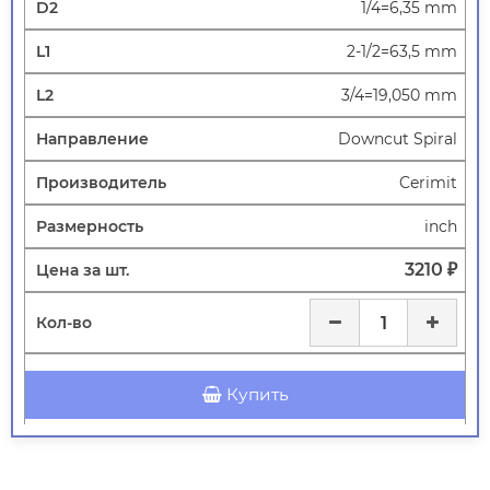
1/4=6,35 mm
2-1/2=63,5 mm
3/4=19,050 mm
Downcut Spiral
Cerimit
inch
3210 ₽
Купить