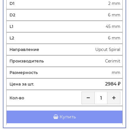
2 mm
6 mm
45 mm
6 mm
Upcut Spiral
Cerimit
mm
2984 ₽
Купить