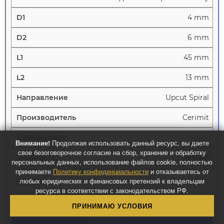
4 mm
6 mm
45 mm
13 mm
Upcut Spiral
Cerimit
mm
Внимание!
Продолжая использовать данный ресурс, вы даете
свое безоговорочное согласие на сбор, хранение и обработку
2984 ₽
персональных данных, использование файлов cookie, полностью
принимаете
Политику конфиденциальности
и отказываетесь от
любых юридических и финансовых претензий к владельцам
ресурса в соответствии с законодательством РФ.
ПРИНИМАЮ УСЛОВИЯ
Купить