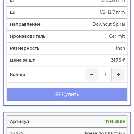
2=50,8 mm
1/2=12,7 mm
Downcut Spiral
Cerimit
inch
3195 ₽
Купить
117H-3969
фреза по пластику