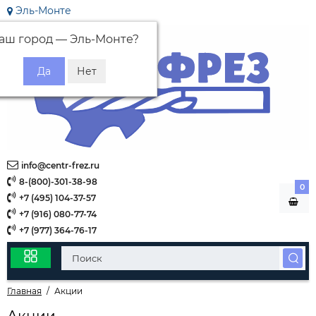
Эль-Монте
аш город —
Эль-Монте
?
info@centr-frez.ru
8-(800)-301-38-98
0
+7 (495) 104-37-57
+7 (916) 080-77-74
+7 (977) 364-76-17
Главная
Акции