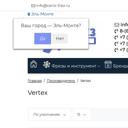
info@centr-frez.ru
Эль-Монте
inf
Ваш город —
Эль-Монте
?
8-(
+7 (
+7 
+7 
Фрезы и инструмент
Бренд
Главная
Производитель
Vertex
Vertex
По умолчанию
15