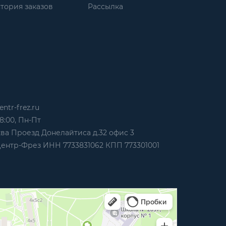
тория заказов
Рассылка
ntr-frez.ru
8:00, Пн-Пт
ква Проезд Донелайтиса д.32 офис 3
нтр-Фрез ИНН 7733831062 КПП 773301001