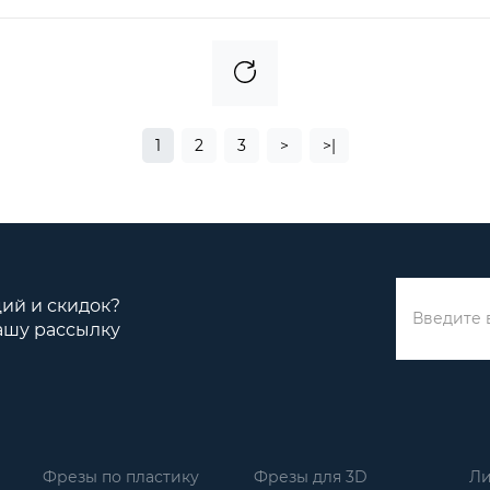
1
2
3
>
>|
ций и скидок?
ашу рассылку
Фрезы по пластику
Фрезы для 3D
Ли