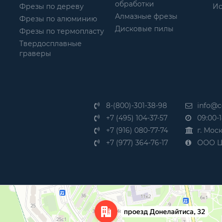
обработки
Фрезы по дереву
Ис
Алмазные фрезы
Фрезы по алюминию
Дисковые пилы
Фрезы по термопласту
Твердосплавные
граверы
8-(800)-301-38-98
info@ce
+7 (495) 104-37-57
09:00-1
+7 (916) 080-77-74
г. Мос
+7 (977) 364-76-17
ООО Це