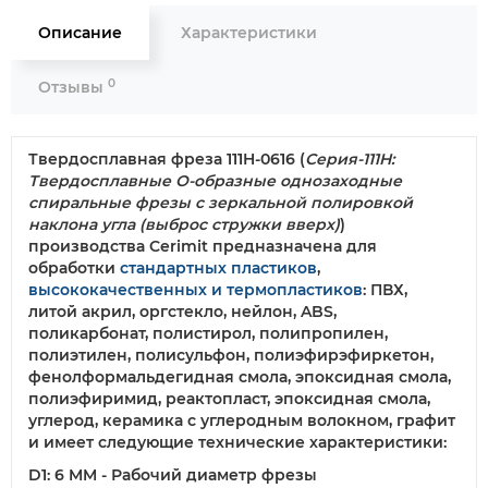
Описание
Характеристики
0
Отзывы
Твердосплавная фреза 111H-0616
(
Серия-111H:
Твердосплавные О-образные однозаходные
спиральные фрезы с зеркальной полировкой
наклона угла (выброс стружки вверх)
)
производства Cerimit предназначена для
обработки
стандартных пластиков
,
высококачественных и термопластиков
: ПВХ,
литой акрил, оргстекло, нейлон, ABS,
поликарбонат, полистирол, полипропилен,
полиэтилен, полисульфон, полиэфирэфиркетон,
фенолформальдегидная смола, эпоксидная смола,
полиэфиримид, реактопласт, эпоксидная смола,
углерод, керамика с углеродным волокном, графит
и имеет следующие технические характеристики:
D1: 6 MM - Рабочий диаметр фрезы