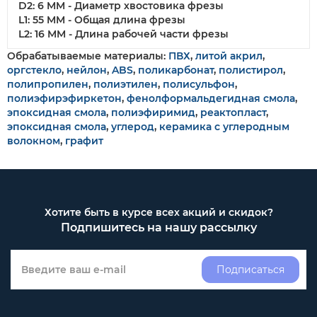
D2: 6 MM - Диаметр хвостовика фрезы
L1: 55 MM - Общая длина фрезы
L2: 16 MM - Длина рабочей части фрезы
Обрабатываемые материалы:
ПВХ
,
литой акрил
,
оргстекло
,
нейлон
,
ABS
,
поликарбонат
,
полистирол
,
полипропилен
,
полиэтилен
,
полисульфон
,
полиэфирэфиркетон
,
фенолформальдегидная смола
,
эпоксидная смола
,
полиэфиримид
,
реактопласт
,
эпоксидная смола
,
углерод
,
керамика с углеродным
волокном
,
графит
Хотите быть в курсе всех акций и скидок?
Подпишитесь на нашу рассылку
Подписаться