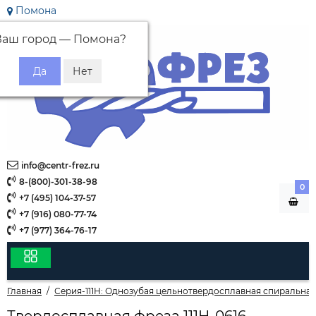
Помона
Ваш город —
Помона
?
info@centr-frez.ru
8-(800)-301-38-98
0
+7 (495) 104-37-57
+7 (916) 080-77-74
+7 (977) 364-76-17
Главная
Серия-111H: Однозубая цельнотвердосплавная спиральная