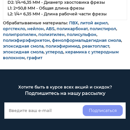
D2: 1/4=6,35 MM - Диаметр хвостовика фрезы
L1: 2=50,8 MM - Общая длина фрезы
L2: 1/4= 6,35 MM - Длина рабочей части фрезы
Обрабатываемые материалы:
ПВХ
,
литой акрил
,
оргстекло
,
нейлон
,
ABS
,
поликарбонат
,
полистирол
,
полипропилен
,
полиэтилен
,
полисульфон
,
полиэфирэфиркетон
,
фенолформальдегидная смола
,
эпоксидная смола
,
полиэфиримид
,
реактопласт
,
эпоксидная смола
,
углерод
,
керамика с углеродным
волокном
,
графит
Хотите быть в курсе всех акций и скидок?
Подпишитесь на нашу рассылку
Подписаться