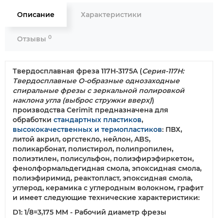
Описание
Характеристики
0
Отзывы
Твердосплавная фреза 117H-3175A
(
Серия-117H:
Твердосплавные О-образные однозаходные
спиральные фрезы c зеркальной полировкой
наклона угла (выброс стружки вверх)
)
производства Cerimit предназначена для
обработки
стандартных пластиков
,
высококачественных и термопластиков
: ПВХ,
литой акрил, оргстекло, нейлон, ABS,
поликарбонат, полистирол, полипропилен,
полиэтилен, полисульфон, полиэфирэфиркетон,
фенолформальдегидная смола, эпоксидная смола,
полиэфиримид, реактопласт, эпоксидная смола,
углерод, керамика с углеродным волокном, графит
и имеет следующие технические характеристики:
D1: 1/8=3,175 MM - Рабочий диаметр фрезы