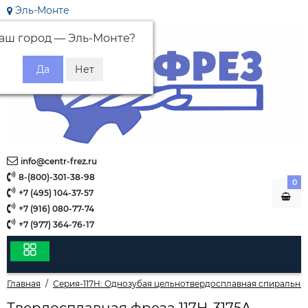
Эль-Монте
аш город —
Эль-Монте
?
info@centr-frez.ru
8-(800)-301-38-98
0
+7 (495) 104-37-57
+7 (916) 080-77-74
+7 (977) 364-76-17
Главная
Серия-117H: Однозубая цельнотвердосплавная спиральная