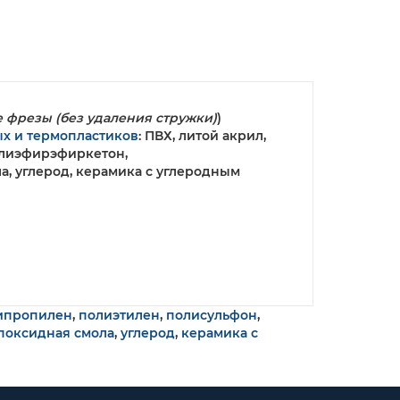
 фрезы (без удаления стружки)
)
х и термопластиков
: ПВХ, литой акрил,
полиэфирэфиркетон,
а, углерод, керамика с углеродным
ипропилен
,
полиэтилен
,
полисульфон
,
поксидная смола
,
углерод
,
керамика с