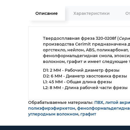
Описание
Характеристики
О
Твердосплавная фреза 320-0208f
(
Сери
производства Cerimit предназначена 
оргстекло, нейлон, ABS, поликарбонат
фенолформальдегидная смола, эпоксид
волокном, графит и имеет следующие 
D1: 2 MM - Рабочий диаметр фрезы
D2: 6 MM - Диаметр хвостовика фрезы
L1: 45 MM - Общая длина фрезы
L2: 8 MM - Длина рабочей части фрезы
Обрабатываемые материалы:
ПВХ
,
литой акр
полиэфирэфиркетон
,
фенолформальдегидна
углеродным волокном
,
графит