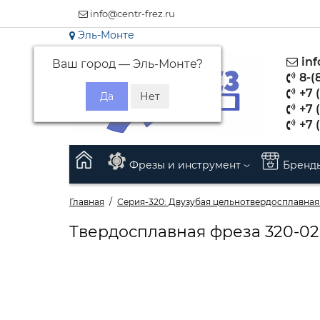
info@centr-frez.ru
Эль-Монте
inf
Ваш город —
Эль-Монте
?
8-(
+7 (
+7 
+7 
Фрезы и инструмент
Бренд
Главная
Серия-320: Двузубая цельнотвердосплавная
Твердосплавная фреза 320-020