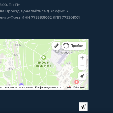
8:00, Пн-Пт
ква Проезд Донелайтиса д.32 офис 3
нтр-Фрез ИНН 7733831062 КПП 773301001