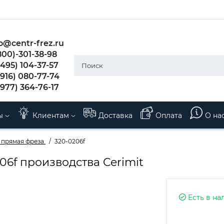
o@centr-frez.ru
800)-301-38-98
495) 104-37-57
(916) 080-77-74
(977) 364-76-17
ы
Клиентам
Доставка
Оплата
О на
 прямая фреза.
320-0206f
6f производства Cerimit
Есть в на