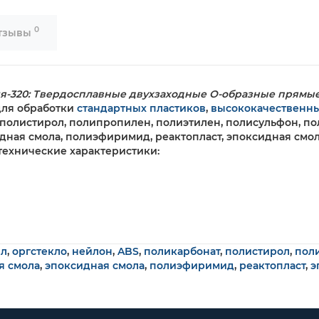
0
тзывы
я-320: Твердосплавные двухзаходные О-образные прямые
для обработки
стандартных пластиков
,
высококачественны
, полистирол, полипропилен, полиэтилен, полисульфон, 
ная смола, полиэфиримид, реактопласт, эпоксидная смол
технические характеристики:
ил
,
оргстекло
,
нейлон
,
ABS
,
поликарбонат
,
полистирол
,
пол
я смола
,
эпоксидная смола
,
полиэфиримид
,
реактопласт
,
э