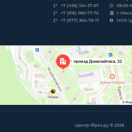
+7 (495) 104-37-57
09:00-1
+7 (916) 080-77-74
г. Мос
+7 (977) 364-76-17
ООО Це
Центр-Фрез.ру © 2026