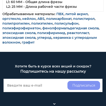
L1: 60 MM - Общая длина фрезы
L2: 25 MM - Длина рабочей части фрезы
Обрабатываемые материалы:
ПВХ
,
литой акрил
,
оргстекло
,
нейлон
,
ABS
,
поликарбонат
,
полистирол
,
полипропилен
,
полиэтилен
,
полисульфон
,
полиэфирэфиркетон
,
фенолформальдегидная смола
,
эпоксидная смола
,
полиэфиримид
,
реактопласт
,
эпоксидная смола
,
углерод
,
керамика с углеродным
волокном
,
графит
Хотите быть в курсе всех акций и скидок?
Подпишитесь на нашу рассылку
Подписаться