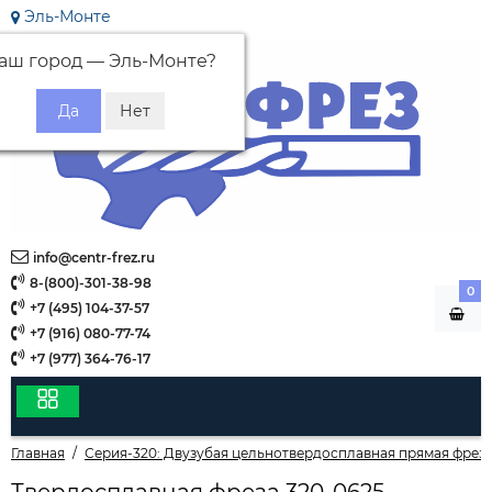
Эль-Монте
аш город —
Эль-Монте
?
info@centr-frez.ru
8-(800)-301-38-98
0
+7 (495) 104-37-57
+7 (916) 080-77-74
+7 (977) 364-76-17
Главная
Серия-320: Двузубая цельнотвердосплавная прямая фреза