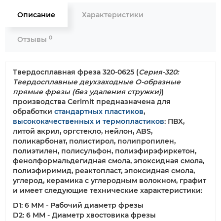
Описание
Характеристики
0
Отзывы
Твердосплавная фреза 320-0625
(
Серия-320:
Твердосплавные двухзаходные О-образные
прямые фрезы (без удаления стружки)
)
производства Cerimit предназначена для
обработки
стандартных пластиков
,
высококачественных и термопластиков
: ПВХ,
литой акрил, оргстекло, нейлон, ABS,
поликарбонат, полистирол, полипропилен,
полиэтилен, полисульфон, полиэфирэфиркетон,
фенолформальдегидная смола, эпоксидная смола,
полиэфиримид, реактопласт, эпоксидная смола,
углерод, керамика с углеродным волокном, графит
и имеет следующие технические характеристики:
D1: 6 MM - Рабочий диаметр фрезы
D2: 6 MM - Диаметр хвостовика фрезы