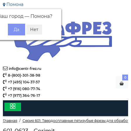
Помона
Ваш город —
Помона
?
info@centr-frez.ru
8-(800)-301-38-98
0
+7 (495) 104-37-57
+7 (916) 080-77-74
+7 (977) 364-76-17
Главная
Серия 601: Твердосплавные пятизубые фрезы для обработ