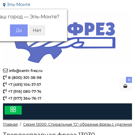
Эль-Монте
аш город —
Эль-Монте
?
info@centr-frez.ru
8-(800)-301-38-98
0
+7 (495) 104-37-57
+7 (916) 080-77-74
+7 (977) 364-76-17
Главная
Серия 13000: Спиральные "О"-образные фрезы с удалением