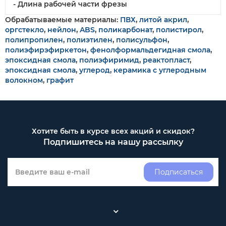
- Длина рабочей части фрезы
Обрабатываемые материалы:
ПВХ
,
литой акрил
,
оргстекло
,
нейлон
,
ABS
,
поликарбонат
,
полистирол
,
полипропилен
,
полиэтилен
,
полисульфон
,
полиэфирэфиркетон
,
фенолформальдегидная смола
,
эпоксидная смола
,
полиэфиримид
,
реактопласт
,
эпоксидная смола
,
углерод
,
керамика с углеродным
волокном
,
графит
Хотите быть в курсе всех акций и скидок?
Подпишитесь на нашу рассылку
Подписаться