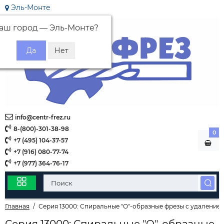
Эль-Монте
аш город —
Эль-Монте
?
info@centr-frez.ru
8-(800)-301-38-98
0
+7 (495) 104-37-57
+7 (916) 080-77-74
+7 (977) 364-76-17
Главная
Серия 13000: Спиральные "О"-образные фрезы с удалением