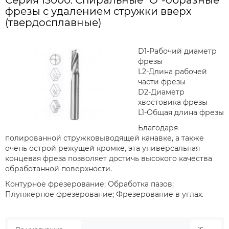
Серия 13000: Спиральные "О"-образные
фрезы с удалением стружки вверх
(твердосплавные)
D1-Рабочий диаметр
фрезы
L2-Длина рабочей
части фрезы
D2-Диаметр
хвостовика фрезы
L1-Общая длина фрезы
Благодаря
полированной стружковыводящей канавке, а также
очень острой режущей кромке, эта универсальная
концевая фреза позволяет достичь высокого качества
обработанной поверхности.
Контурное фрезерование; Обработка пазов;
Плунжерное фрезерование; Фрезерование в углах.