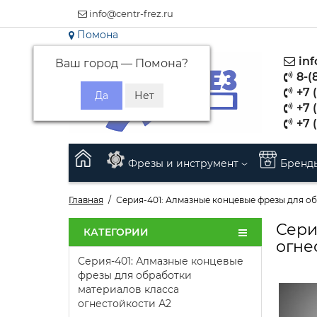
info@centr-frez.ru
Помона
inf
Ваш город —
Помона
?
8-(
+7 (
+7 
+7 
Фрезы и инструмент
Бренд
Главная
Серия-401: Алмазные концевые фрезы для о
Сери
КАТЕГОРИИ
огне
Серия-401: Алмазные концевые
фрезы для обработки
материалов класса
огнестойкости А2