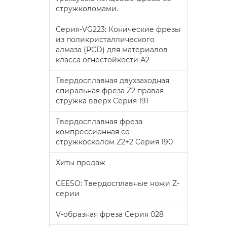
стружколомами.
Серия-VG223: Конические фрезы
из поликристаллического
алмаза (PCD) для материалов
класса огнестойкости А2
Твердосплавная двухзаходная
спиральная фреза Z2 правая
стружка вверх Серия 191
Твердосплавная фреза
компрессионная со
стружкосколом Z2+2 Серия 190
Хиты продаж
CEESO: Твердосплавные ножи Z-
серии
V-образная фреза Серия 028