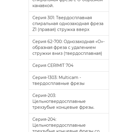
канавкой.
Серия 301: Твердосплавная
спиральная однозаходная фреза
Z1 (правая) стружка вверх
Серия 62-700: Однозаходная «O»-
образная фреза с удалением
стружки вниз (твердосплавная)
Серия CERIMIT 704
Серия-1303: Multicam -
твердосплавные фрезы
Серия-203:
Цельнотвердосплавные
трехзубые концевые фрезы.
Серия-204:
Цельнотвердосплавные
трехзубые концевые фрезы со