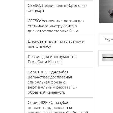
CEESO: Лезвия для виброножа-
стандарт
CEESO: Усиленные лезвия для
статичного инструмента в
диаметре хвостовика 6 мм
По у
Дисковые пилы по пластику и
плексигласу
Лезвия для инструментов
PressCut и Kisscut
Серия 111E: Однозубая
цельнотвердосплавная
спиральная фреза с
вертикальным резом и О-
образной канавкой.
Серия 112E: Однозубая
цельнотвердосплавная
спиральная фреза с О-образной