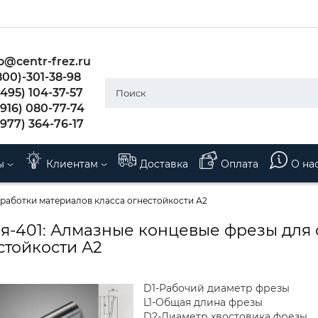
o@centr-frez.ru
800)-301-38-98
495) 104-37-57
(916) 080-77-74
(977) 364-76-17
ы
Клиентам
Доставка
Оплата
О на
бработки материалов класса огнестойкости А2
я-401: Алмазные концевые фрезы для 
стойкости А2
D1-Рабочий диаметр фрезы
L1-Общая длина фрезы
D2-Диаметр хвостовика фрезы