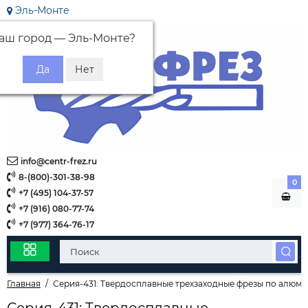
Эль-Монте
аш город —
Эль-Монте
?
info@centr-frez.ru
8-(800)-301-38-98
0
+7 (495) 104-37-57
+7 (916) 080-77-74
+7 (977) 364-76-17
Главная
Серия-431: Твердосплавные трехзаходные фрезы по алюм