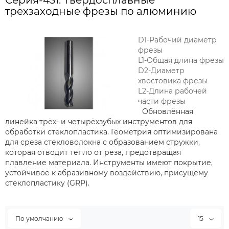
Серия-431: Твердосплавные
трехзаходные фрезы по алюминию
D1-Рабочий диаметр
фрезы
L1-Общая длина фрезы
D2-Диаметр
хвостовика фрезы
L2-Длина рабочей
части фрезы
Обновлённая
линейка трёх- и четырёхзубых инструментов для
обработки стеклопластика. Геометрия оптимизирована
для среза стекловолокна с образованием стружки,
которая отводит тепло от реза, предотвращая
плавление материала. Инструменты имеют покрытие,
устойчивое к абразивному воздействию, присущему
стеклопластику (GRP).
По умолчанию
15