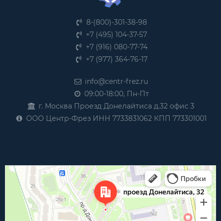
8-(800)-301-38-98
+7 (495) 104-37-57
+7 (916) 080-77-74
+7 (977) 364-76-17
info@centr-frez.ru
09:00-18:00, Пн-Пт
г. Москва Проезд Донелайтиса д.32 офис 3
ООО Центр-Фрез ИНН 7733831062 КПП 773301001