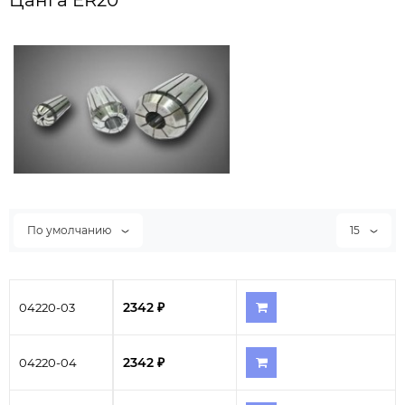
Цанга ER20
По умолчанию
15
2342 ₽
04220-03
2342 ₽
04220-04