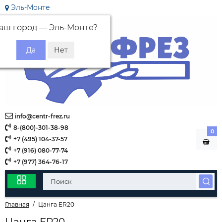
Эль-Монте
аш город —
Эль-Монте
?
info@centr-frez.ru
8-(800)-301-38-98
0
+7 (495) 104-37-57
+7 (916) 080-77-74
+7 (977) 364-76-17
Главная
Цанга ER20