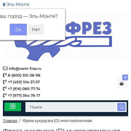
Эль-Монте
аш город —
Эль-Монте
?
info@centr-frez.ru
8-(800)-301-38-98
0
+7 (495) 104-37-57
+7 (916) 080-77-74
+7 (977) 364-76-17
Главная
Фреза кукурузка (D) многокромочная