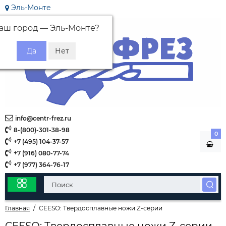
Эль-Монте
аш город —
Эль-Монте
?
info@centr-frez.ru
8-(800)-301-38-98
0
+7 (495) 104-37-57
+7 (916) 080-77-74
+7 (977) 364-76-17
Главная
CEESO: Твердосплавные ножи Z-серии