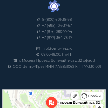
8-(800)-301-38-98
+7 (495) 104-37-57
+7 (916) 080-77-74
+7 (977) 364-76-17
info@centr-frez.ru
09:00-18:00, Пн-Пт
г. Москва Проезд Донелайтиса д.32 офис 3
ООО Центр-Фрез ИНН 7733831062 КПП 773301001