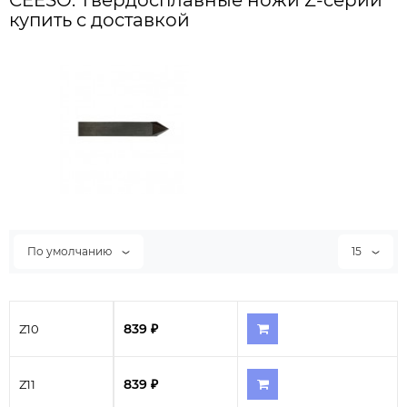
CEESO: Твердосплавные ножи Z-серии
купить с доставкой
По умолчанию
15
839 ₽
Z10
839 ₽
Z11