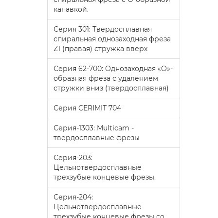
канавкой.
Серия 301: Твердосплавная
спиральная однозаходная фреза
Z1 (правая) стружка вверх
Серия 62-700: Однозаходная «O»-
образная фреза с удалением
стружки вниз (твердосплавная)
Серия CERIMIT 704
Серия-1303: Multicam -
твердосплавные фрезы
Серия-203:
Цельнотвердосплавные
трехзубые концевые фрезы.
Серия-204:
Цельнотвердосплавные
трехзубые концевые фрезы со