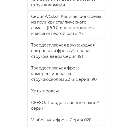
стружколомами.
Серия-VG223: Конические фрезы
из поликристаллического
алмаза (PCD) для материалов
класса огнестойкости А2
Твердосплавная двухзаходная
спиральная фреза Z2 правая
стружка вверх Серия 191
Твердосплавная фреза
компрессионная со
стружкосколом Z2+2 Серия 190
Хиты продаж
CEESO: Твердосплавные ножи Z-
серии
V-образная фреза Серия 028