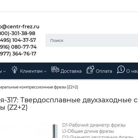
o@centr-frez.ru
800)-301-38-98
495) 104-37-57
(916) 080-77-74
(977) 364-76-17
ы
Клиентам
Доставка
Оплата
О на
пиральные компрессионные фрезы (Z2+2)
я-317: Твердосплавные двухзаходные
ы (Z2+2)
D1-Рабочий диаметр фрезы
L1-Общая длина фрезы
D2-Диаметр хвостовика фрезы