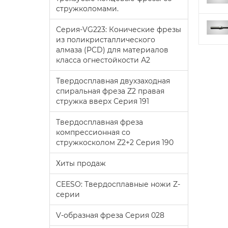
стружколомами.
Серия-VG223: Конические фрезы
из поликристаллического
алмаза (PCD) для материалов
класса огнестойкости А2
Твердосплавная двухзаходная
спиральная фреза Z2 правая
стружка вверх Серия 191
Твердосплавная фреза
компрессионная со
стружкосколом Z2+2 Серия 190
Хиты продаж
CEESO: Твердосплавные ножи Z-
серии
V-образная фреза Серия 028