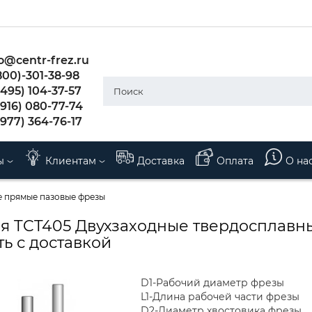
o@centr-frez.ru
800)-301-38-98
495) 104-37-57
(916) 080-77-74
(977) 364-76-17
ы
Клиентам
Доставка
Оплата
О на
е прямые пазовые фрезы
я TCT405 Двухзаходные твердосплавн
ть с доставкой
D1-Рабочий диаметр фрезы
L1-Длина рабочей части фрезы
D2-Диаметр хвостовика фрезы