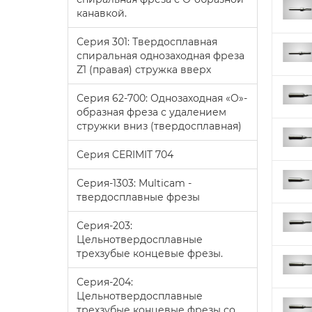
канавкой.
Серия 301: Твердосплавная
спиральная однозаходная фреза
Z1 (правая) стружка вверх
Серия 62-700: Однозаходная «O»-
образная фреза с удалением
стружки вниз (твердосплавная)
Серия CERIMIT 704
Серия-1303: Multicam -
твердосплавные фрезы
Серия-203:
Цельнотвердосплавные
трехзубые концевые фрезы.
Серия-204:
Цельнотвердосплавные
трехзубые концевые фрезы со