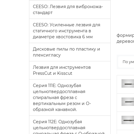
CEESO: Лезвия для виброножа-
стандарт
CEESO: Усиленные лезвия для
статичного инструмента в
формиро
диаметре хвостовика 6 мм
дерево
Дисковые пилы по пластику и
плексигласу
По у
Лезвия для инструментов
PressCut и Kisscut
Серия 111E: Однозубая
цельнотвердосплавная
спиральная фреза с
вертикальным резом и О-
образной канавкой.
Серия 112E: Однозубая
цельнотвердосплавная
спиральная фреза с О-образной