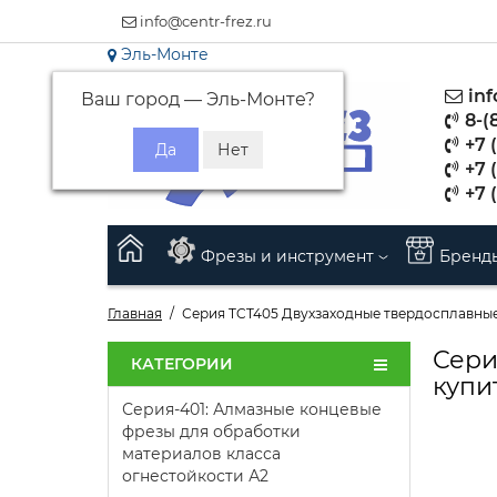
info@centr-frez.ru
Эль-Монте
inf
Ваш город —
Эль-Монте
?
8-(
+7 (
+7 
+7 
Фрезы и инструмент
Бренд
Главная
Серия TCT405 Двухзаходные твердосплавны
Сери
КАТЕГОРИИ
купи
Серия-401: Алмазные концевые
фрезы для обработки
материалов класса
огнестойкости А2