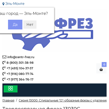
Эль-Монте
аш город —
Эль-Монте
?
info@centr-frez.ru
8-(800)-301-38-98
0
+7 (495) 104-37-57
+7 (916) 080-77-74
+7 (977) 364-76-17
Главная
Серия 13000: Спиральные "О"-образные фрезы с удалением