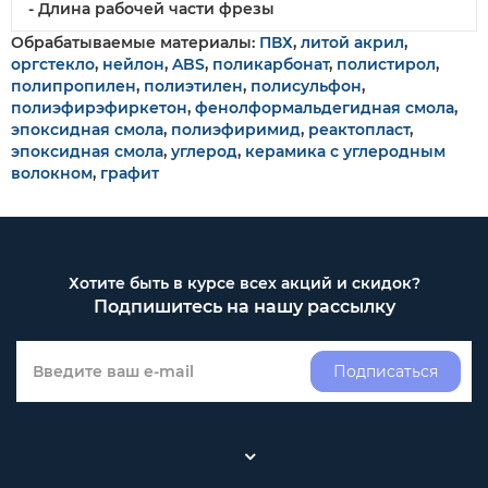
- Длина рабочей части фрезы
Обрабатываемые материалы:
ПВХ
,
литой акрил
,
оргстекло
,
нейлон
,
ABS
,
поликарбонат
,
полистирол
,
полипропилен
,
полиэтилен
,
полисульфон
,
полиэфирэфиркетон
,
фенолформальдегидная смола
,
эпоксидная смола
,
полиэфиримид
,
реактопласт
,
эпоксидная смола
,
углерод
,
керамика с углеродным
волокном
,
графит
Хотите быть в курсе всех акций и скидок?
Подпишитесь на нашу рассылку
Подписаться